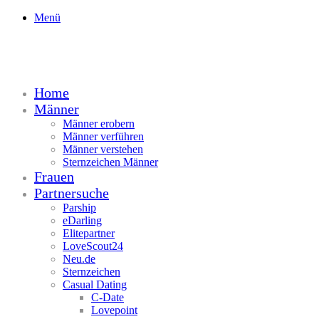
Menü
Home
Männer
Männer erobern
Männer verführen
Männer verstehen
Sternzeichen Männer
Frauen
Partnersuche
Parship
eDarling
Elitepartner
LoveScout24
Neu.de
Sternzeichen
Casual Dating
C-Date
Lovepoint