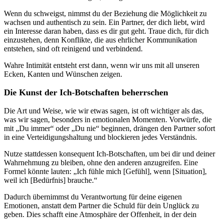
Wenn du schweigst, nimmst du der Beziehung die Möglichkeit zu
wachsen und authentisch zu sein. Ein Partner, der dich liebt, wird
ein Interesse daran haben, dass es dir gut geht. Traue dich, für dich
einzustehen, denn Konflikte, die aus ehrlicher Kommunikation
entstehen, sind oft reinigend und verbindend.
Wahre Intimität entsteht erst dann, wenn wir uns mit all unseren
Ecken, Kanten und Wünschen zeigen.
Die Kunst der Ich-Botschaften beherrschen
Die Art und Weise, wie wir etwas sagen, ist oft wichtiger als das,
was wir sagen, besonders in emotionalen Momenten. Vorwürfe, die
mit „Du immer“ oder „Du nie“ beginnen, drängen den Partner sofort
in eine Verteidigungshaltung und blockieren jedes Verständnis.
Nutze stattdessen konsequent Ich-Botschaften, um bei dir und deiner
Wahrnehmung zu bleiben, ohne den anderen anzugreifen. Eine
Formel könnte lauten: „Ich fühle mich [Gefühl], wenn [Situation],
weil ich [Bedürfnis] brauche.“
Dadurch übernimmst du Verantwortung für deine eigenen
Emotionen, anstatt dem Partner die Schuld für dein Unglück zu
geben. Dies schafft eine Atmosphäre der Offenheit, in der dein