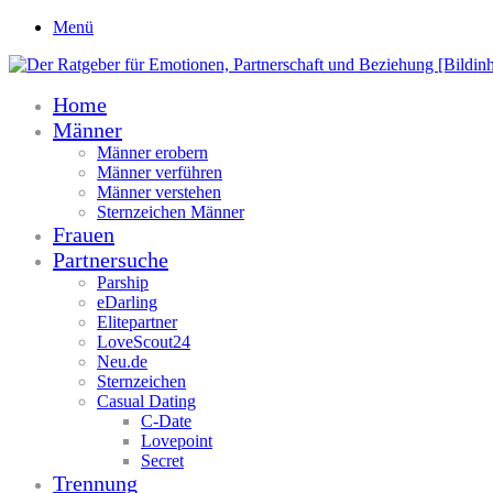
Menü
Home
Männer
Männer erobern
Männer verführen
Männer verstehen
Sternzeichen Männer
Frauen
Partnersuche
Parship
eDarling
Elitepartner
LoveScout24
Neu.de
Sternzeichen
Casual Dating
C-Date
Lovepoint
Secret
Trennung