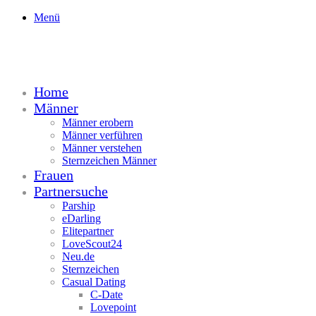
Menü
Home
Männer
Männer erobern
Männer verführen
Männer verstehen
Sternzeichen Männer
Frauen
Partnersuche
Parship
eDarling
Elitepartner
LoveScout24
Neu.de
Sternzeichen
Casual Dating
C-Date
Lovepoint