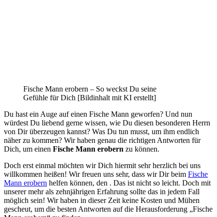
Fische Mann erobern – So weckst Du seine
Gefühle für Dich [Bildinhalt mit KI erstellt]
Du hast ein Auge auf einen Fische Mann geworfen? Und nun
würdest Du liebend gerne wissen, wie Du diesen besonderen Herrn
von Dir überzeugen kannst? Was Du tun musst, um ihm endlich
näher zu kommen? Wir haben genau die richtigen Antworten für
Dich, um einen
Fische Mann erobern
zu können.
Doch erst einmal möchten wir Dich hiermit sehr herzlich bei uns
willkommen heißen! Wir freuen uns sehr, dass wir Dir beim
Fische
Mann erobern
helfen können, den . Das ist nicht so leicht. Doch mit
unserer mehr als zehnjährigen Erfahrung sollte das in jedem Fall
möglich sein! Wir haben in dieser Zeit keine Kosten und Mühen
gescheut, um die besten Antworten auf die Herausforderung „Fische