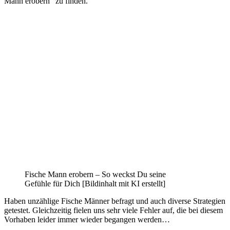
Mann erobern“ zu finden.
Fische Mann erobern – So weckst Du seine
Gefühle für Dich [Bildinhalt mit KI erstellt]
Haben unzählige Fische Männer befragt und auch diverse Strategien
getestet. Gleichzeitig fielen uns sehr viele Fehler auf, die bei diesem
Vorhaben leider immer wieder begangen werden…