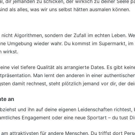
l, dir jemanden zu schicken, der wirklich zu deiner Seele p
sind als alles, was wir uns selbst hätten ausmalen können.
nicht Algorithmen, sondern der Zufall im echten Leben. Wen
ne Umgebung wieder wahr. Du kommst im Supermarkt, im Bu
 wirkst.
ne viel tiefere Qualität als arrangierte Dates. Es gibt kei
präsentation. Man lernt den anderen in einer authentischen
ten damit rechnest, steht plötzlich jemand vor dir, der dei
nte an
iehst und ihn auf deine eigenen Leidenschaften richtest, 
amtliches Engagement oder eine neue Sportart – du tust Din
 am attraktivsten für andere Menschen. Du triffst dort Pers