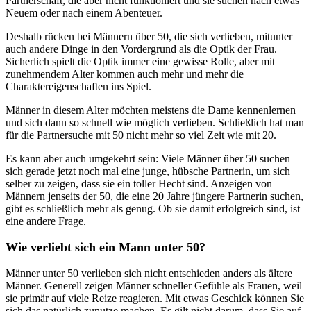
Partnerschaft, die aber nicht funktioniert und sie suchen nach etwas
Neuem oder nach einem Abenteuer.
Deshalb rücken bei Männern über 50, die sich verlieben, mitunter
auch andere Dinge in den Vordergrund als die Optik der Frau.
Sicherlich spielt die Optik immer eine gewisse Rolle, aber mit
zunehmendem Alter kommen auch mehr und mehr die
Charaktereigenschaften ins Spiel.
Männer in diesem Alter möchten meistens die Dame kennenlernen
und sich dann so schnell wie möglich verlieben. Schließlich hat man
für die Partnersuche mit 50 nicht mehr so viel Zeit wie mit 20.
Es kann aber auch umgekehrt sein: Viele Männer über 50 suchen
sich gerade jetzt noch mal eine junge, hübsche Partnerin, um sich
selber zu zeigen, dass sie ein toller Hecht sind. Anzeigen von
Männern jenseits der 50, die eine 20 Jahre jüngere Partnerin suchen,
gibt es schließlich mehr als genug. Ob sie damit erfolgreich sind, ist
eine andere Frage.
Wie verliebt sich ein Mann unter 50?
Männer unter 50 verlieben sich nicht entschieden anders als ältere
Männer. Generell zeigen Männer schneller Gefühle als Frauen, weil
sie primär auf viele Reize reagieren. Mit etwas Geschick können Sie
sich das natürlich zunutze machen. Es gilt nicht darum, dass Sie auf