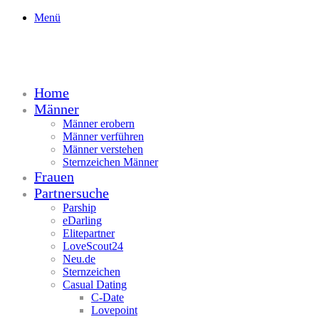
Menü
Home
Männer
Männer erobern
Männer verführen
Männer verstehen
Sternzeichen Männer
Frauen
Partnersuche
Parship
eDarling
Elitepartner
LoveScout24
Neu.de
Sternzeichen
Casual Dating
C-Date
Lovepoint