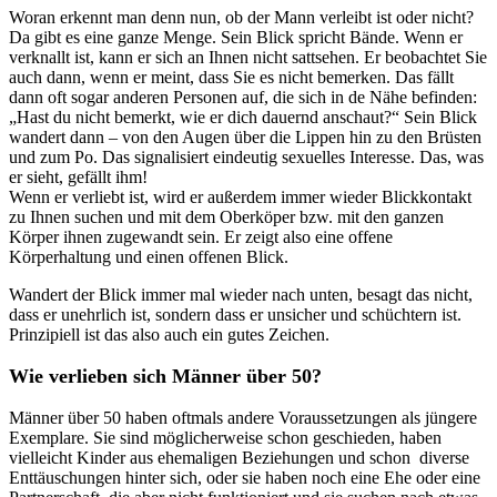
Woran erkennt man denn nun, ob der Mann verleibt ist oder nicht?
Da gibt es eine ganze Menge. Sein Blick spricht Bände. Wenn er
verknallt ist, kann er sich an Ihnen nicht sattsehen. Er beobachtet Sie
auch dann, wenn er meint, dass Sie es nicht bemerken. Das fällt
dann oft sogar anderen Personen auf, die sich in de Nähe befinden:
„Hast du nicht bemerkt, wie er dich dauernd anschaut?“ Sein Blick
wandert dann – von den Augen über die Lippen hin zu den Brüsten
und zum Po. Das signalisiert eindeutig sexuelles Interesse. Das, was
er sieht, gefällt ihm!
Wenn er verliebt ist, wird er außerdem immer wieder Blickkontakt
zu Ihnen suchen und mit dem Oberköper bzw. mit den ganzen
Körper ihnen zugewandt sein. Er zeigt also eine offene
Körperhaltung und einen offenen Blick.
Wandert der Blick immer mal wieder nach unten, besagt das nicht,
dass er unehrlich ist, sondern dass er unsicher und schüchtern ist.
Prinzipiell ist das also auch ein gutes Zeichen.
Wie verlieben sich Männer über 50?
Männer über 50 haben oftmals andere Voraussetzungen als jüngere
Exemplare. Sie sind möglicherweise schon geschieden, haben
vielleicht Kinder aus ehemaligen Beziehungen und schon diverse
Enttäuschungen hinter sich, oder sie haben noch eine Ehe oder eine