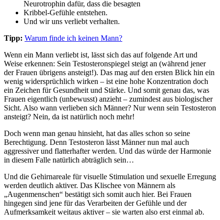
Neurotrophin dafür, dass die besagten
Kribbel-Gefühle entstehen.
Und wir uns verliebt verhalten.
Tipp:
Warum finde ich keinen Mann?
Wenn ein Mann verliebt ist, lässt sich das auf folgende Art und
Weise erkennen: Sein Testosteronspiegel steigt an (während jener
der Frauen übrigens ansteigt!). Das mag auf den ersten Blick hin ein
wenig widersprüchlich wirken – ist eine hohe Konzentration doch
ein Zeichen für Gesundheit und Stärke. Und somit genau das, was
Frauen eigentlich (unbewusst) anzieht – zumindest aus biologischer
Sicht. Also wann verlieben sich Männer? Nur wenn sein Testosteron
ansteigt? Nein, da ist natürlich noch mehr!
Doch wenn man genau hinsieht, hat das alles schon so seine
Berechtigung. Denn Testosteron lässt Männer nun mal auch
aggressiver und flatterhafter werden. Und das würde der Harmonie
in diesem Falle natürlich abträglich sein…
Und die Gehirnareale für visuelle Stimulation und sexuelle Erregung
werden deutlich aktiver. Das Klischee von Männern als
„Augenmenschen“ bestätigt sich somit auch hier. Bei Frauen
hingegen sind jene für das Verarbeiten der Gefühle und der
Aufmerksamkeit weitaus aktiver – sie warten also erst einmal ab.