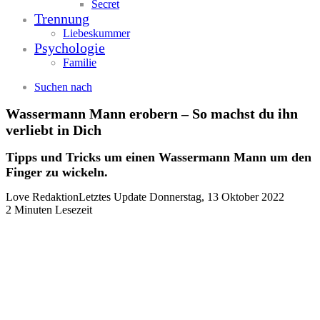
Secret
Trennung
Liebeskummer
Psychologie
Familie
Suchen nach
Wassermann Mann erobern – So machst du ihn
verliebt in Dich
Tipps und Tricks um einen Wassermann Mann um den
Finger zu wickeln.
Love Redaktion
Letztes Update Donnerstag, 13 Oktober 2022
2 Minuten Lesezeit