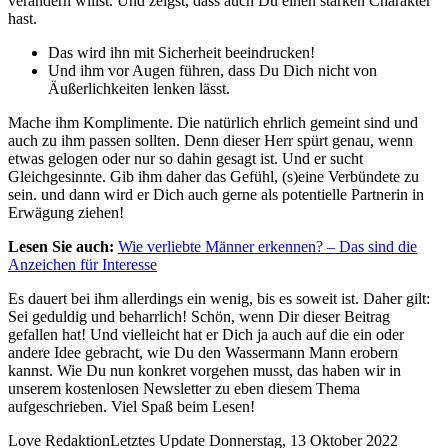
verändern willst. Und zeigst, dass auch Du einen starken Charakter
hast.
Das wird ihn mit Sicherheit beeindrucken!
Und ihm vor Augen führen, dass Du Dich nicht von
Äußerlichkeiten lenken lässt.
Mache ihm Komplimente. Die natürlich ehrlich gemeint sind und
auch zu ihm passen sollten. Denn dieser Herr spürt genau, wenn
etwas gelogen oder nur so dahin gesagt ist. Und er sucht
Gleichgesinnte. Gib ihm daher das Gefühl, (s)eine Verbündete zu
sein. und dann wird er Dich auch gerne als potentielle Partnerin in
Erwägung ziehen!
Lesen Sie auch:
Wie verliebte Männer erkennen? – Das sind die
Anzeichen für Interesse
Es dauert bei ihm allerdings ein wenig, bis es soweit ist. Daher gilt:
Sei geduldig und beharrlich! Schön, wenn Dir dieser Beitrag
gefallen hat! Und vielleicht hat er Dich ja auch auf die ein oder
andere Idee gebracht, wie Du den Wassermann Mann erobern
kannst. Wie Du nun konkret vorgehen musst, das haben wir in
unserem kostenlosen Newsletter zu eben diesem Thema
aufgeschrieben. Viel Spaß beim Lesen!
Love Redaktion
Letztes Update Donnerstag, 13 Oktober 2022