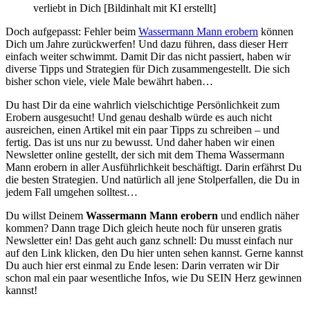
verliebt in Dich [Bildinhalt mit KI erstellt]
Doch aufgepasst: Fehler beim
Wassermann Mann erobern
können
Dich um Jahre zurückwerfen! Und dazu führen, dass dieser Herr
einfach weiter schwimmt. Damit Dir das nicht passiert, haben wir
diverse Tipps und Strategien für Dich zusammengestellt. Die sich
bisher schon viele, viele Male bewährt haben…
Du hast Dir da eine wahrlich vielschichtige Persönlichkeit zum
Erobern ausgesucht! Und genau deshalb würde es auch nicht
ausreichen, einen Artikel mit ein paar Tipps zu schreiben – und
fertig. Das ist uns nur zu bewusst. Und daher haben wir einen
Newsletter online gestellt, der sich mit dem Thema Wassermann
Mann erobern in aller Ausführlichkeit beschäftigt. Darin erfährst Du
die besten Strategien. Und natürlich all jene Stolperfallen, die Du in
jedem Fall umgehen solltest…
Du willst Deinem
Wassermann Mann erobern
und endlich näher
kommen? Dann trage Dich gleich heute noch für unseren gratis
Newsletter ein! Das geht auch ganz schnell: Du musst einfach nur
auf den Link klicken, den Du hier unten sehen kannst. Gerne kannst
Du auch hier erst einmal zu Ende lesen: Darin verraten wir Dir
schon mal ein paar wesentliche Infos, wie Du SEIN Herz gewinnen
kannst!