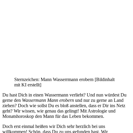
Sternzeichen: Mann Wasserrmann erobern [Bildinhalt
mit KI erstellt]
Du hast Dich in einen Wassermann verliebt? Und nun würdest Du
gerne den
Wassermann Mann erobern
und nur zu gerne an Land
ziehen? Doch wie sollst Du es bloß anstellen, dass er Dir ins Netz
geht? Wir wissen, wie genau das gelingt! Mit Astrologie und
Monatshoroskop den Mann für das Leben bekommen.
Doch erst einmal heißen wir Dich sehr herzlich bei uns
willkommen! Schön, dass Du zu uns gefunden hast. Wir