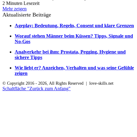
2 Minuten Lesezeit
Mehr zeigen
Aktualisierte Beiträge
Ageplay: Bedeutung, Regeln, Consent und klare Grenzen
Worauf stehen Männer beim Küssen? Tipps, Signale und
No-Gos
Analverkehr bei ihm: Prostata, Pegging, Hygiene und
sichere Tipps
Wie liebt er? Anzeichen, Verhalten und was seine Gefühle
zeigen
© Copyright 2016 - 2026, All Rights Reserved |
love-skills.net
Schaltfläche "Zurück zum Anfang"