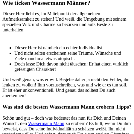
Wie ticken Wassermann Männer?
Dieser Herr liebt es, im Mittelpunkt der allgemeinen
Aufmerksamkeit zu stehen! Und weiß, die Umgebung
mit seinem
speziellen Witz und Charme zu bezirzen und aufs Beste zu
unterhalten.
Dieser Herr ist nämlich ein echter Individualist.
Und nicht selten erscheinen seine Träume, Wünsche und
Ziele manchmal etwas utopisch.
Doch lasse Dich davon nicht täuschen: Er hat einen wirklich
gefestigten Charakter!
Und weiß genau, was er will. Begehe daher ja nicht den Fehler, ihn
lenken zu wollen! Ihm vorzuschreiben, was und wie er es tun soll.
Er ist eher unkonventionell. Und genau das solltest Du auch
anerkennen!
Was sind die besten Wassermann Mann erobern Tipps?
Schön und gut – doch was bedeutet das nun für Dich und Deinen
Wunsch, den
Wassermann Mann
zu erobern? Es hilft, wenn Du ihm
beweist, dass Du seine Individualität zu schätzen weißt. Ihn nicht