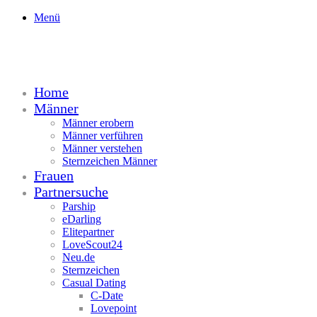
Menü
Home
Männer
Männer erobern
Männer verführen
Männer verstehen
Sternzeichen Männer
Frauen
Partnersuche
Parship
eDarling
Elitepartner
LoveScout24
Neu.de
Sternzeichen
Casual Dating
C-Date
Lovepoint