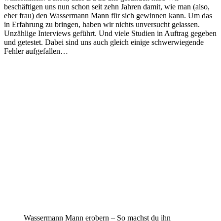
beschäftigen uns nun schon seit zehn Jahren damit, wie man (also,
eher frau) den Wassermann Mann für sich gewinnen kann. Um das
in Erfahrung zu bringen, haben wir nichts unversucht gelassen.
Unzählige Interviews geführt. Und viele Studien in Auftrag gegeben
und getestet. Dabei sind uns auch gleich einige schwerwiegende
Fehler aufgefallen…
Wassermann Mann erobern – So machst du ihn