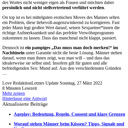
des Wortes nicht weniger eigen als Frauen und möchten daher
persönlich und nicht stellvertretend verführt werden
.
On top ist es bei mittelguten erotischen Moves des Mannes selten
ein Problem, diese liebevoll-augenzwinkernd zu korrigieren. Fast
jeder Mann legt großen Wert darauf, seinen Sexpartner*innen die
richtige Aufmerksamkeit und das perfekte Verwöhnprogramm
zukommen zu lassen. Dass das manchmal nicht klappt, passiert.
Dennoch ist
ein pampiges „Das muss man doch merken!“ im
Nachhinein
unter Garantie nicht die beste Lösung. Männer stehen
darauf, wenn man ihnen zeigt, was man will – und dass das
idealerweise sie selbst sind. Insofern gilt für guten und alle
befriedigenden Sex: Mund auf. Aus den verschiedensten Gründen
…
Love Redaktion
Letztes Update Sonntag, 27 März 2022
8 Minuten Lesezeit
Mehr zeigen
Hinterlasse eine Antwort
Aktualisierte Beiträge
Ageplay: Bedeutung, Regeln, Consent und klare Grenzen
Worauf stehen Männer beim Küssen? Tipps, Signale und