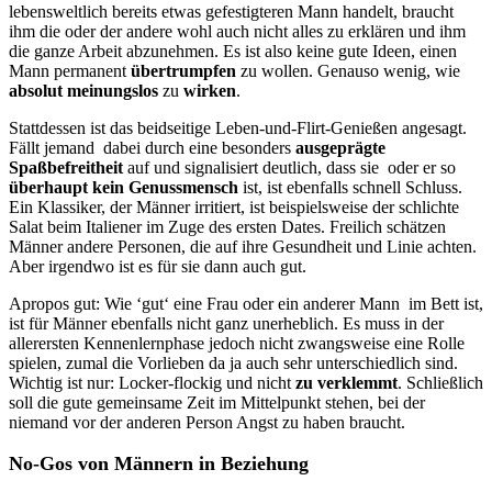
lebensweltlich bereits etwas gefestigteren Mann handelt, braucht
ihm die oder der andere wohl auch nicht alles zu erklären und ihm
die ganze Arbeit abzunehmen. Es ist also keine gute Ideen, einen
Mann permanent
übertrumpfen
zu wollen. Genauso wenig, wie
absolut meinungslos
zu
wirken
.
Stattdessen ist das beidseitige Leben-und-Flirt-Genießen angesagt.
Fällt jemand dabei durch eine besonders
ausgeprägte
Spaßbefreitheit
auf und signalisiert deutlich, dass sie oder er so
überhaupt kein Genussmensch
ist, ist ebenfalls schnell Schluss.
Ein Klassiker, der Männer irritiert, ist beispielsweise der schlichte
Salat beim Italiener im Zuge des ersten Dates. Freilich schätzen
Männer andere Personen, die auf ihre Gesundheit und Linie achten.
Aber irgendwo ist es für sie dann auch gut.
Apropos gut: Wie ‘gut‘ eine Frau oder ein anderer Mann im Bett ist,
ist für Männer ebenfalls nicht ganz unerheblich. Es muss in der
allerersten Kennenlernphase jedoch nicht zwangsweise eine Rolle
spielen, zumal die Vorlieben da ja auch sehr unterschiedlich sind.
Wichtig ist nur: Locker-flockig und nicht
zu verklemmt
. Schließlich
soll die gute gemeinsame Zeit im Mittelpunkt stehen, bei der
niemand vor der anderen Person Angst zu haben braucht.
No-Gos von Männern in Beziehung