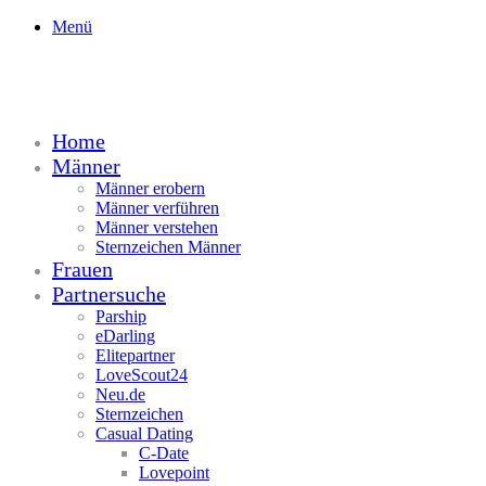
Menü
Home
Männer
Männer erobern
Männer verführen
Männer verstehen
Sternzeichen Männer
Frauen
Partnersuche
Parship
eDarling
Elitepartner
LoveScout24
Neu.de
Sternzeichen
Casual Dating
C-Date
Lovepoint