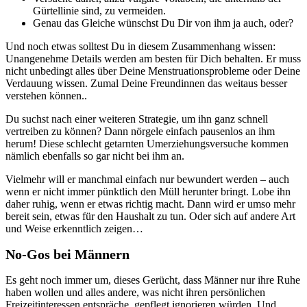
Gürtellinie sind, zu vermeiden.
Genau das Gleiche wünschst Du Dir von ihm ja auch, oder?
Und noch etwas solltest Du in diesem Zusammenhang wissen:
Unangenehme Details werden am besten für Dich behalten. Er muss
nicht unbedingt alles über Deine Menstruationsprobleme oder Deine
Verdauung wissen. Zumal Deine Freundinnen das weitaus besser
verstehen können..
Du suchst nach einer weiteren Strategie, um ihn ganz schnell
vertreiben zu können? Dann nörgele einfach pausenlos an ihm
herum! Diese schlecht getarnten Umerziehungsversuche kommen
nämlich ebenfalls so gar nicht bei ihm an.
Vielmehr will er manchmal einfach nur bewundert werden – auch
wenn er nicht immer pünktlich den Müll herunter bringt. Lobe ihn
daher ruhig, wenn er etwas richtig macht. Dann wird er umso mehr
bereit sein, etwas für den Haushalt zu tun. Oder sich auf andere Art
und Weise erkenntlich zeigen…
No-Gos bei Männern
Es geht noch immer um, dieses Gerücht, dass Männer nur ihre Ruhe
haben wollen und alles andere, was nicht ihren persönlichen
Freizeitinteressen entspräche, gepflegt ignorieren würden. Und