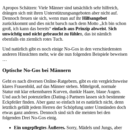
Apropos Schätzen: Viele Männer sind tatsächlich sehr hilfreich,
drängen sich mit ihren Unterstützungsangeboten aber nicht auf.
Dennoch freuen sie sich, wenn man auf ihr
Hilfsangebot
zurückkommt und dies nicht barsch nach dem Motto „Ich bin schon
groß, ich kann das bereits“
einfach aus Prinzip abweist
.
Sich
unwichtig und nicht gebraucht zu fühle
n, das ist nämlich
ebenfalls ein ziemlich rotes Tuch.
Und natürlich gibt es noch einige No-Gos in den verschiedensten
anderen Hinsichten mehr, wie die nun folgenden Beispiele beweisen
…
Optische No-Gos bei Männern
Geht es nach diversen Online-Ratgebern, gibt es ein vergleichsweise
klares Frauenbild, auf das Männer stehen. Mittelgroß, normale
Statur mit klar erkennbaren Kurven, dunkle Haare, blaue Augen.
Und auch bei potenziellen (Dating-) Partnern lassen sich bestimmte
Eckpfeiler finden. Aber ganz so einfach ist es natürlich nicht, denn
letztlich gefällt jedem Herren der Schöpfung unter Umständen doch
etwas ganz anderes. Dennoch sind sich die meisten bei den
folgenden Drei No-Gos einig.
Ein ungepflegtes Äußeres.
Sorry, Mädels und Jungs, aber