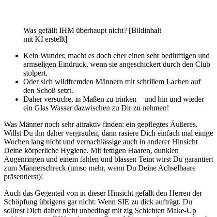
Was gefällt IHM überhaupt nicht? [Bildinhalt
mit KI erstellt]
Kein Wunder, macht es doch eher einen sehr bedürftigen und
armseligen Eindruck, wenn sie angeschickert durch den Club
stolpert.
Oder sich wildfremden Männern mit schrillem Lachen auf
den Schoß setzt.
Daher versuche, in Maßen zu trinken – und hin und wieder
ein Glas Wasser dazwischen zu Dir zu nehmen!
Was Männer noch sehr attraktiv finden: ein gepflegtes Äußeres.
Willst Du ihn daher vergraulen, dann rasiere Dich einfach mal einige
Wochen lang nicht und vernachlässige auch in anderer Hinsicht
Deine körperliche Hygiene. Mit fettigen Haaren, dunklen
Augenringen und einem fahlen und blassen Teint wirst Du garantiert
zum Männerschreck (umso mehr, wenn Du Deine Achselhaare
präsentierst)!
Auch das Gegenteil von in dieser Hinsicht gefällt den Herren der
Schöpfung übrigens gar nicht: Wenn SIE zu dick aufträgt. Du
solltest Dich daher nicht unbedingt mit zig Schichten Make-Up