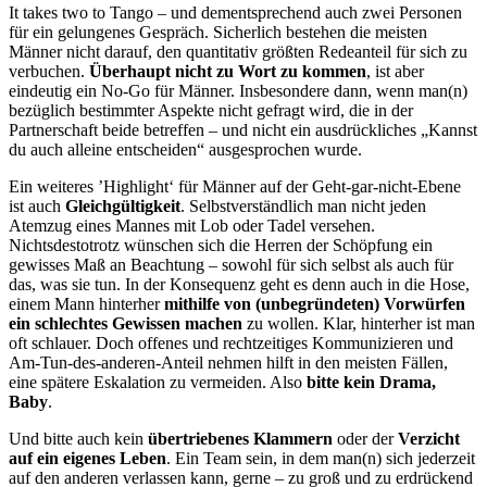
It takes two to Tango – und dementsprechend auch zwei Personen
für ein gelungenes Gespräch. Sicherlich bestehen die meisten
Männer nicht darauf, den quantitativ größten Redeanteil für sich zu
verbuchen.
Überhaupt nicht zu Wort zu kommen
, ist aber
eindeutig ein No-Go für Männer. Insbesondere dann, wenn man(n)
bezüglich bestimmter Aspekte nicht gefragt wird, die in der
Partnerschaft beide betreffen – und nicht ein ausdrückliches „Kannst
du auch alleine entscheiden“ ausgesprochen wurde.
Ein weiteres ’Highlight‘ für Männer auf der Geht-gar-nicht-Ebene
ist auch
Gleichgültigkeit
. Selbstverständlich man nicht jeden
Atemzug eines Mannes mit Lob oder Tadel versehen.
Nichtsdestotrotz wünschen sich die Herren der Schöpfung ein
gewisses Maß an Beachtung – sowohl für sich selbst als auch für
das, was sie tun. In der Konsequenz geht es denn auch in die Hose,
einem Mann hinterher
mithilfe von (unbegründeten) Vorwürfen
ein schlechtes Gewissen machen
zu wollen. Klar, hinterher ist man
oft schlauer. Doch offenes und rechtzeitiges Kommunizieren und
Am-Tun-des-anderen-Anteil nehmen hilft in den meisten Fällen,
eine spätere Eskalation zu vermeiden. Also
bitte kein Drama,
Baby
.
Und bitte auch kein
übertriebenes Klammern
oder der
Verzicht
auf ein eigenes Leben
. Ein Team sein, in dem man(n) sich jederzeit
auf den anderen verlassen kann, gerne – zu groß und zu erdrückend