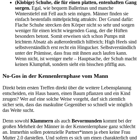
(Klobige) Schuhe, die für einen platten, entenhaften Gang
sorgen.
Egal, wie bequem Ballerinas und manche
Winterstiefel mit Fell auch sein mögen. Männer finden sie
einfach bestenfalls mittelprächtig attraktiv. Der Grund dafür:
Flache Schuhe strecken den Körper nicht so sehr und sorgen
weniger für einen leicht wiegenden Gang, der die Hüften
besonders betont. Somit erweisen sich schon Pumps mit
leichtem Absatz als außerordentlich hilfreich; High Heels sind
selbstverständlich erst recht ein Hingucker. Selbstverständlich
unter der Prämisse, dass frau mit ihnen auch laufen kann.
Wenn nicht, ist weniger mehr – Hauptsache, der Schuh macht
keinen Klumpfuß, sondern sieht ein bisschen pfiffig aus.
No-Gos in der Kennenlernphase vom Mann
Direkt beim ersten Treffen direkt über die weitere Lebensplanung
entscheiden, ein Haus bauen, einen Baum pflanzen und ein Kind
zeugen? Wer auf eine solche Weise vorgeht, darf sich ziemlich
sicher sein, dass das maskuline Gegenüber so schnell wie möglich
das Weite sucht.
Denn sowohl
Klammern
als auch
Bevormunden
kommt bei der
großen Mehrheit der Männer in der Kennenlernphase ganz schlecht
an. Immerhin sollen potenzielle Partner*innen ja eben keine Frau
Mutter 2.0 darstellen. Und sofern es sich um einen charakterlich und