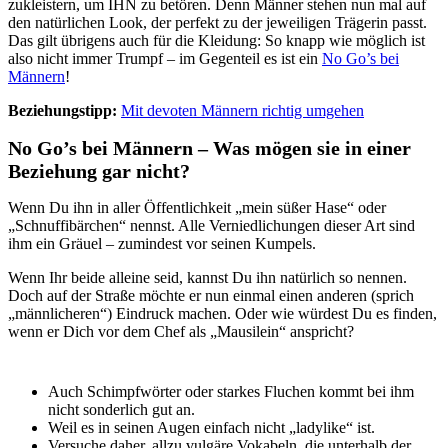
zukleistern, um IHN zu betören. Denn Männer stehen nun mal auf
den natürlichen Look, der perfekt zu der jeweiligen Trägerin passt.
Das gilt übrigens auch für die Kleidung: So knapp wie möglich ist
also nicht immer Trumpf – im Gegenteil es ist ein
No Go’s bei
Männern
!
Beziehungstipp:
Mit devoten Männern richtig umgehen
No Go’s bei Männern – Was mögen sie in einer
Beziehung gar nicht?
Wenn Du ihn in aller Öffentlichkeit „mein süßer Hase“ oder
„Schnuffibärchen“ nennst. Alle Verniedlichungen dieser Art sind
ihm ein Gräuel – zumindest vor seinen Kumpels.
Wenn Ihr beide alleine
seid, kannst Du ihn natürlich so nennen.
Doch auf der Straße möchte er nun einmal einen anderen (sprich
„männlicheren“) Eindruck machen. Oder wie würdest Du es finden,
wenn er Dich vor dem Chef als „Mausilein“ anspricht?
Auch Schimpfwörter oder starkes Fluchen kommt bei ihm
nicht sonderlich gut an.
Weil es in seinen Augen einfach nicht „ladylike“ ist.
Versuche daher, allzu vulgäre Vokabeln, die unterhalb der