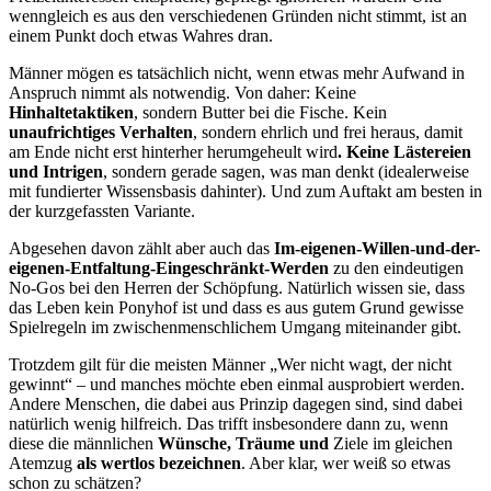
wenngleich es aus den verschiedenen Gründen nicht stimmt, ist an
einem Punkt doch etwas Wahres dran.
Männer mögen es tatsächlich nicht, wenn etwas mehr Aufwand in
Anspruch nimmt als notwendig. Von daher: Keine
Hinhaltetaktiken
, sondern Butter bei die Fische. Kein
unaufrichtiges Verhalten
, sondern ehrlich und frei heraus, damit
am Ende nicht erst hinterher herumgeheult wird
. Keine Lästereien
und Intrigen
, sondern gerade sagen, was man denkt (idealerweise
mit fundierter Wissensbasis dahinter). Und zum Auftakt am besten in
der kurzgefassten Variante.
Abgesehen davon zählt aber auch das
Im-eigenen-Willen-und-der-
eigenen-Entfaltung-Eingeschränkt-Werden
zu den eindeutigen
No-Gos bei den Herren der Schöpfung. Natürlich wissen sie, dass
das Leben kein Ponyhof ist und dass es aus gutem Grund gewisse
Spielregeln im zwischenmenschlichem Umgang miteinander gibt.
Trotzdem gilt für die meisten Männer „Wer nicht wagt, der nicht
gewinnt“ – und manches möchte eben einmal ausprobiert werden.
Andere Menschen, die dabei aus Prinzip dagegen sind, sind dabei
natürlich wenig hilfreich. Das trifft insbesondere dann zu, wenn
diese die männlichen
Wünsche, Träume und
Ziele im gleichen
Atemzug
als wertlos bezeichnen
. Aber klar, wer weiß so etwas
schon zu schätzen?