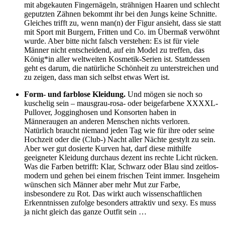
mit abgekauten Fingernägeln, strähnigen Haaren und schlecht
geputzten Zähnen bekommt ihr bei den Jungs keine Schnitte.
Gleiches trifft zu, wenn man(n) der Figur ansieht, dass sie statt
mit Sport mit Burgern, Fritten und Co. im Übermaß verwöhnt
wurde. Aber bitte nicht falsch verstehen: Es ist für viele
Männer nicht entscheidend, auf ein Model zu treffen, das
König*in aller weltweiten Kosmetik-Serien ist. Stattdessen
geht es darum, die natürliche Schönheit zu unterstreichen und
zu zeigen, dass man sich selbst etwas Wert ist.
Form- und farblose Kleidung.
Und mögen sie noch so
kuschelig sein – mausgrau-rosa- oder beigefarbene XXXXL-
Pullover, Jogginghosen und Konsorten haben in
Männeraugen an anderen Menschen nichts verloren.
Natürlich braucht niemand jeden Tag wie für ihre oder seine
Hochzeit oder die (Club-) Nacht aller Nächte gestylt zu sein.
Aber wer gut dosierte Kurven hat, darf diese mithilfe
geeigneter Kleidung durchaus dezent ins rechte Licht rücken.
Was die Farben betrifft: Klar, Schwarz oder Blau sind zeitlos-
modern und gehen bei einem frischen Teint immer. Insgeheim
wünschen sich Männer aber mehr Mut zur Farbe,
insbesondere zu Rot. Das wirkt auch wissenschaftlichen
Erkenntnissen zufolge besonders attraktiv und sexy. Es muss
ja nicht gleich das ganze Outfit sein …