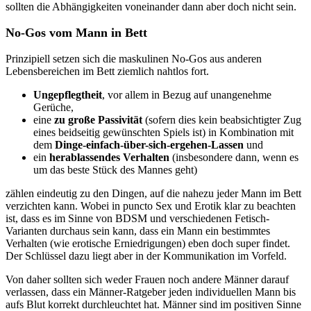
sollten die Abhängigkeiten voneinander dann aber doch nicht sein.
No-Gos vom Mann in Bett
Prinzipiell setzen sich die maskulinen No-Gos aus anderen
Lebensbereichen im Bett ziemlich nahtlos fort.
Ungepflegtheit
, vor allem in Bezug auf unangenehme
Gerüche,
eine
zu große Passivität
(sofern dies kein beabsichtigter Zug
eines beidseitig gewünschten Spiels ist) in Kombination mit
dem
Dinge-einfach-über-sich-ergehen-Lassen
und
ein
herablassendes Verhalten
(insbesondere dann, wenn es
um das beste Stück des Mannes geht)
zählen eindeutig zu den Dingen, auf die nahezu jeder Mann im Bett
verzichten kann. Wobei in puncto Sex und Erotik klar zu beachten
ist, dass es im Sinne von BDSM und verschiedenen Fetisch-
Varianten durchaus sein kann, dass ein Mann ein bestimmtes
Verhalten (wie erotische Erniedrigungen) eben doch super findet.
Der Schlüssel dazu liegt aber in der Kommunikation im Vorfeld.
Von daher sollten sich weder Frauen noch andere Männer darauf
verlassen, dass ein Männer-Ratgeber jeden individuellen Mann bis
aufs Blut korrekt durchleuchtet hat. Männer sind im positiven Sinne