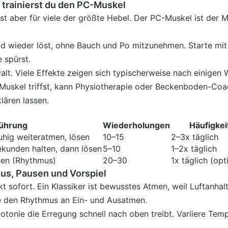
trainierst du den PC-Muskel
st aber für viele der größte Hebel. Der PC-Muskel ist der M
und wieder löst, ohne Bauch und Po mitzunehmen. Starte mi
e spürst.
alt. Viele Effekte zeigen sich typischerweise nach einige
n Muskel triffst, kann Physiotherapie oder Beckenboden-Co
lären lassen.
ührung
Wiederholungen
Häufigkei
hig weiteratmen, lösen
10–15
2–3x täglich
kunden halten, dann lösen
5–10
1–2x täglich
sen (Rhythmus)
20–30
1x täglich (opt
us, Pausen und Vorspiel
kt sofort. Ein Klassiker ist bewusstes Atmen, weil Luftanha
e den Rhythmus an Ein- und Ausatmen.
tonie die Erregung schnell nach oben treibt. Variiere Tempo