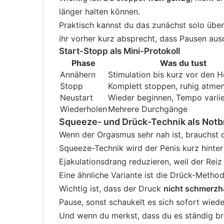
länger halten können.
Praktisch kannst du das zunächst solo üben
ihr vorher kurz absprecht, dass Pausen ausd
Start-Stopp als Mini-Protokoll
Phase
Was du tust
Annähern
Stimulation bis kurz vor den 
Stopp
Komplett stoppen, ruhig atme
Neustart
Wieder beginnen, Tempo varii
Wiederholen
Mehrere Durchgänge
Squeeze- und Drück-Technik als Not
Wenn der Orgasmus sehr nah ist, brauchst 
Squeeze-Technik wird der Penis kurz hinte
Ejakulationsdrang reduzieren, weil der Reiz
Eine ähnliche Variante ist die Drück-Metho
Wichtig ist, dass der Druck
nicht schmerzh
Pause, sonst schaukelt es sich sofort wied
Und wenn du merkst, dass du es ständig bra