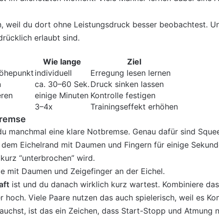
, weil du dort ohne Leistungsdruck besser beobachtest. Un
rücklich erlaubt sind.
Wie lange
Ziel
Höhepunkt
individuell
Erregung lesen lernen
n
ca. 30–60 Sek.
Druck sinken lassen
eren
einige Minuten
Kontrolle festigen
3–4x
Trainingseffekt erhöhen
bremse
du manchmal eine klare Notbremse. Genau dafür sind Squee
r dem Eichelrand mit Daumen und Fingern für einige Sekun
 kurz “unterbrochen” wird.
de mit Daumen und Zeigefinger an der Eichel.
aft
ist und du danach wirklich kurz wartest. Kombiniere das
er hoch. Viele Paare nutzen das auch spielerisch, weil es 
uchst, ist das ein Zeichen, dass Start-Stopp und Atmung n