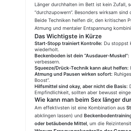
Länger durchhalten im Bett ist kein Zufall, 
“durchzupowern”. Besonders wirksam sind d
Beide Techniken helfen dir, den kritischen
Atmung und mentaler Entspannung kombinier
Das Wichtigste in Kürze
Start-Stopp trainiert Kontrolle:
Du stoppst k
wiederholt.
Beckenboden ist dein “Ausdauer-Muskel”:
verbessern.
Squeeze/Drück-Technik kann akut helfen:
E
Atmung und Pausen wirken sofort:
Ruhiges
Boost”.
Hilfsmittel sind okay, aber nicht die Basis:
D
Empfindlichkeit, sollten aber bewusst eing
Wie kann man beim Sex länger du
Am effektivsten ist eine Kombination aus
S
abklingen lassen) und
Beckenbodentrainin
oder betäubende Mittel
, um die Reizintensi