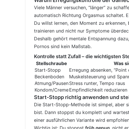
Warum Erregungskontrolle der Gamec
Viele Männer versuchen, “länger” zu schaffe
automatisch Richtung Orgasmus schaltet. E
Du willst lernen, den Moment zu erkennen, 
trainieren und nicht nur Symptome überdeck
Deshalb gehört mentale Entspannung dazu,
Pornos sind kein Maßstab.
Kontrolle statt Zufall – die wichtigsten S
Stellschraube
Was si
Start-Stopp
Erregung absenken, “Point 
Beckenboden
Muskelsteuerung und Spann
Atmung/Pausen
Stress runter, Tempo raus
Kondom/Creme
Empfindlichkeit reduzieren
Start-Stopp richtig anwenden und ste
Die Start-Stopp-Methode ist simpel, aber si
bist. Dann stoppst du komplett und wartest
einer ausführlichen Variante wird empfohle
Wichtig ist: Du stoppst
früh genug
, nicht 