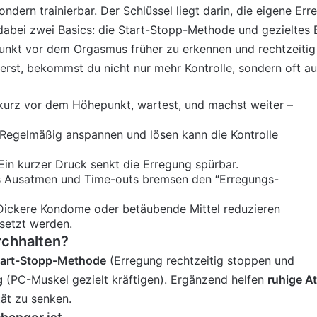
sondern trainierbar. Der Schlüssel liegt darin, die eigene Er
abei zwei Basics: die Start-Stopp-Methode und gezieltes 
 Punkt vor dem Orgasmus früher zu erkennen und rechtzeiti
st, bekommst du nicht nur mehr Kontrolle, sondern oft auc
urz vor dem Höhepunkt, wartest, und machst weiter –
Regelmäßig anspannen und lösen kann die Kontrolle
in kurzer Druck senkt die Erregung spürbar.
 Ausatmen und Time-outs bremsen den “Erregungs-
ickere Kondome oder betäubende Mittel reduzieren
esetzt werden.
rchhalten?
tart-Stopp-Methode
(Erregung rechtzeitig stoppen und
g
(PC-Muskel gezielt kräftigen). Ergänzend helfen
ruhige 
tät zu senken.