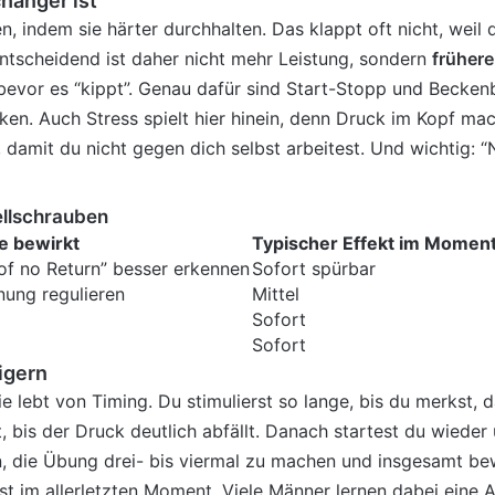
hanger ist
n, indem sie härter durchhalten. Das klappt oft nicht, weil
ntscheidend ist daher nicht mehr Leistung, sondern
früher
bevor es “kippt”. Genau dafür sind Start-Stopp und Beckenb
en. Auch Stress spielt hier hinein, denn Druck im Kopf mac
 damit du
nicht gegen dich selbst arbeitest. Und wichtig: “N
tellschrauben
e bewirkt
Typischer Effekt im Momen
of no Return” besser erkennen
Sofort spürbar
ung regulieren
Mittel
Sofort
Sofort
igern
e lebt von Timing. Du stimulierst so lange, bis du merkst, 
, bis der Druck deutlich abfällt. Danach startest du wiede
n, die Übung drei- bis viermal zu machen und insgesamt bew
erst im allerletzten Moment. Viele Männer lernen dabei eine A