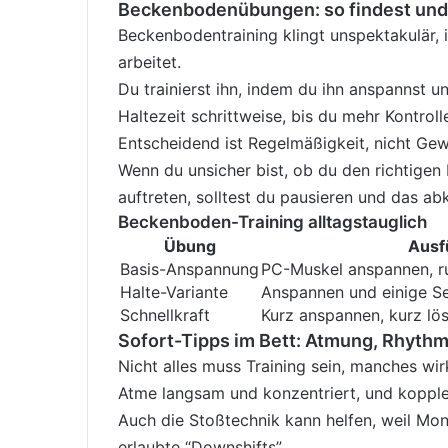
Beckenbodenübungen: so findest und 
Beckenbodentraining klingt unspektakulär, i
arbeitet.
Du trainierst ihn, indem du ihn anspannst 
Haltezeit schrittweise, bis du mehr Kontroll
Entscheidend ist Regelmäßigkeit, nicht Gew
Wenn du unsicher bist, ob du den richtige
auftreten, solltest du pausieren und das abk
Beckenboden-Training alltagstauglich
Übung
Ausf
Basis-Anspannung
PC-Muskel anspannen, ru
Halte-Variante
Anspannen und einige Se
Schnellkraft
Kurz anspannen, kurz lö
Sofort-Tipps im Bett: Atmung, Rhythm
Nicht alles muss Training sein, manches wir
Atme langsam und konzentriert, und koppl
Auch die Stoßtechnik kann helfen, weil Mono
erlaubte “Downshifts”.